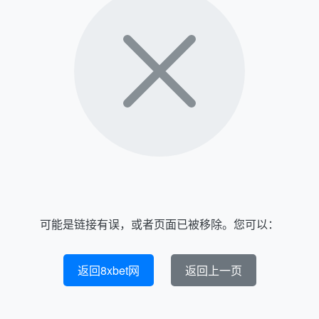
可能是链接有误，或者页面已被移除。您可以：
返回8xbet网
返回上一页